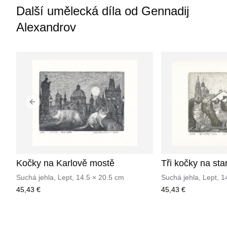
Další umělecká díla od
Gennadij
Alexandrov
Previous slide
Kočky na Karlově mostě
Tři kočky na st
Suchá jehla, Lept
,
14.5
×
20.5
cm
Suchá jehla, Lept
,
1
45,43 €
45,43 €