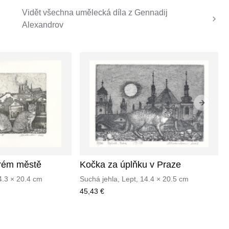
Vidět všechna umělecká díla z
Gennadij
Alexandrov
Next sli
arém městě
Kočka za úplňku v Praze
4.3
×
20.4
cm
Suchá jehla, Lept
,
14.4
×
20.5
cm
45,43 €