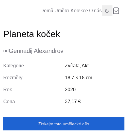
Domů
Umělci
Kolekce
O nás
Planeta koček
Gennadij Alexandrov
od
Kategorie
Zvířata
,
Akt
Rozměry
18.7
×
18
cm
Rok
2020
Cena
37,17 €
Získejte toto umělecké dílo