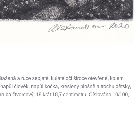
itažená a ruce sepjaté, kulaté oči široce otevřené, kolem
napůl člověk, napůl kočka, kreslený plošně a trochu dětsky,
hruba čtvercový, 18 krát 18,7 centimetru. Číslováno 10/100,