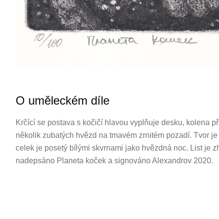
O uměleckém díle
Krčící se postava s kočičí hlavou vyplňuje desku, kolena př
několik zubatých hvězd na tmavém zrnitém pozadí. Tvor je 
celek je posetý bílými skvrnami jako hvězdná noc. List je z
nadepsáno Planeta koček a signováno Alexandrov 2020.