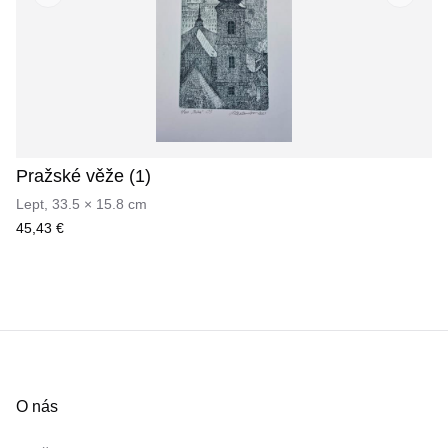
Previous slide
Next sl
Pražské věže (1)
Lept
,
33.5
×
15.8
cm
45,43 €
O nás